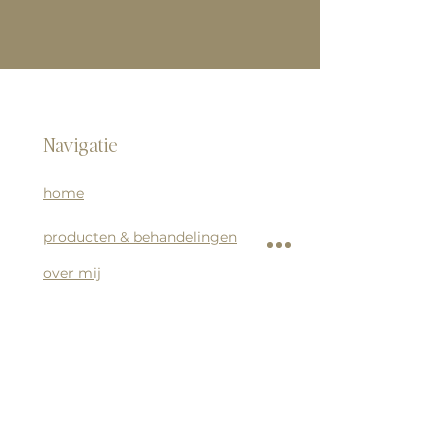
Navigatie
home
producten & behandelingen
over mij
contact
Contact
houseofinnergrowth@gmail.com